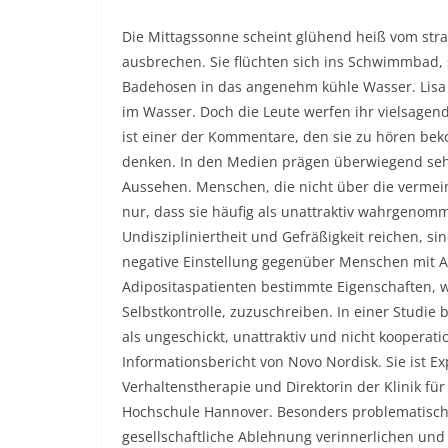
Die Mittagssonne scheint glühend heiß vom str
ausbrechen. Sie flüchten sich ins Schwimmbad, s
Badehosen in das angenehm kühle Wasser. Lisa 
im Wasser. Doch die Leute werfen ihr vielsagende 
ist einer der Kommentare, den sie zu hören beko
denken. In den Medien prägen überwiegend seh
Aussehen. Menschen, die nicht über die vermein
nur, dass sie häufig als unattraktiv wahrgenomm
Undiszipliniertheit und Gefräßigkeit reichen, si
negative Einstellung gegenüber Menschen mit Ad
Adipositaspatienten bestimmte Eigenschaften, w
Selbstkontrolle, zuzuschreiben. In einer Studie 
als ungeschickt, unattraktiv und nicht kooperat
Informationsbericht von Novo Nordisk. Sie ist E
Verhaltenstherapie und Direktorin der Klinik f
Hochschule Hannover. Besonders problematisch
gesellschaftliche Ablehnung verinnerlichen und 