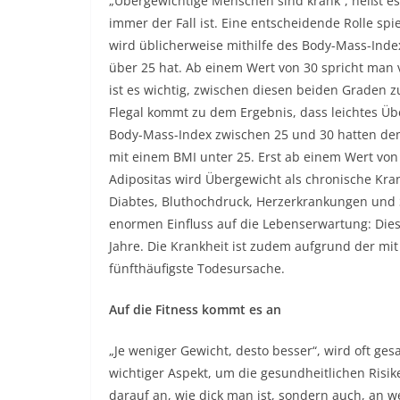
„Übergewichtige Menschen sind krank“, heißt es o
immer der Fall ist. Eine entscheidende Rolle s
wird üblicherweise mithilfe des Body-Mass-Index
über 25 hat. Ab einem Wert von 30 spricht man 
ist es wichtig, zwischen diesen beiden Graden z
Flegal kommt zu dem Ergebnis, dass leichtes Üb
Body-Mass-Index zwischen 25 und 30 hatten de
mit einem BMI unter 25. Erst ab einem Wert vo
Adipositas wird Übergewicht als chronische Kran
Diabtes, Bluthochdruck, Herzerkrankungen und 
enormen Einfluss auf die Lebenserwartung: Dies
Jahre. Die Krankheit ist zudem aufgrund der mit
fünfthäufigste Todesursache.
Auf die Fitness kommt es an
„Je weniger Gewicht, desto besser“, wird oft gesa
wichtiger Aspekt, um die gesundheitlichen Risi
darauf an, wie dick man ist, sondern auch, an w