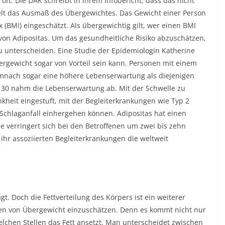
ft. Die DAK schreibt in ihrem Infobericht, dass das nicht
pielt das Ausmaß des Übergewichtes. Das Gewicht einer Person
 (BMI) eingeschätzt. Als übergewichtig gilt, wer einen BMI
von Adipositas. Um das gesundheitliche Risiko abzuschätzen,
u unterscheiden. Eine Studie der Epidemiologin Katherine
ergewicht sogar von Vorteil sein kann. Personen mit einem
mnach sogar eine höhere Lebenserwartung als diejenigen
n 30 nahm die Lebenserwartung ab. Mit der Schwelle zu
kheit eingestuft, mit der Begleiterkrankungen wie Typ 2
Schlaganfall einhergehen können. Adipositas hat einen
e verringert sich bei den Betroffenen um zwei bis zehn
 ihr assoziierten Begleiterkrankungen die weltweit
gt. Doch die Fettverteilung des Körpers ist ein weiterer
ken von Übergewicht einzuschätzen. Denn es kommt nicht nur
elchen Stellen das Fett ansetzt. Man unterscheidet zwischen