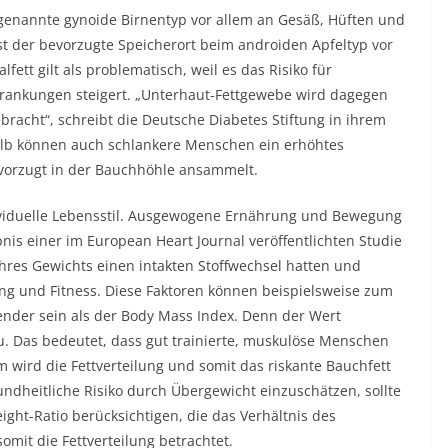
genannte gynoide Birnentyp vor allem an Gesäß, Hüften und
t der bevorzugte Speicherort beim androiden Apfeltyp vor
ett gilt als problematisch, weil es das Risiko für
rkrankungen steigert. „Unterhaut-Fettgewebe wird dagegen
racht“, schreibt die Deutsche Diabetes Stiftung in ihrem
lb können auch schlankere Menschen ein erhöhtes
evorzugt in der Bauchhöhle ansammelt.
dividuelle Lebensstil. Ausgewogene Ernährung und Bewegung
is einer im European Heart Journal veröffentlichten Studie
ihres Gewichts einen intakten Stoffwechsel hatten und
g und Fitness. Diese Faktoren können beispielsweise zum
ender sein als der Body Mass Index. Denn der Wert
au. Das bedeutet, dass gut trainierte, muskulöse Menschen
 wird die Fettverteilung und somit das riskante Bauchfett
ndheitliche Risiko durch Übergewicht einzuschätzen, sollte
ht-Ratio berücksichtigen, die das Verhältnis des
mit die Fettverteilung betrachtet.