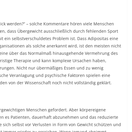
 dick werden?“ – solche Kommentare hören viele Menschen
gen, dass Übergewicht ausschließlich durch fehlenden Sport
 ein selbstverschuldetes Problem ist. Dass Adipositas eine
ganisationen als solche anerkannt wird, ist den meisten nicht
man eine über das Normalmaß hinausgehende Vermehrung des
ngfristige Therapie und kann komplexe Ursachen haben,
örungen. Nicht nur übermäßiges Essen und zu wenig
che Veranlagung und psychische Faktoren spielen eine
den von der Wissenschaft noch nicht vollständig geklärt.
ergewichtigen Menschen gefordert. Aber körpereigene
n es Patienten, dauerhaft abzunehmen und das reduzierte
sich selbst vor Verlusten in Form von Gewicht schützen und
cht immer wieder zu erreichen. Wenn jemand abnimmt,