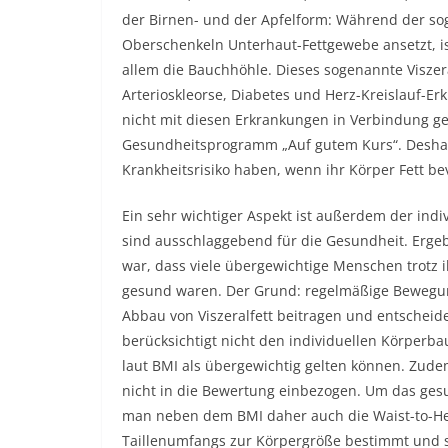
der Birnen- und der Apfelform: Während der so
Oberschenkeln Unterhaut-Fettgewebe ansetzt, is
allem die Bauchhöhle. Dieses sogenannte Viszeralf
Arterioskleorse, Diabetes und Herz-Kreislauf-E
nicht mit diesen Erkrankungen in Verbindung geb
Gesundheitsprogramm „Auf gutem Kurs“. Desha
Krankheitsrisiko haben, wenn ihr Körper Fett b
Ein sehr wichtiger Aspekt ist außerdem der in
sind ausschlaggebend für die Gesundheit. Ergebn
war, dass viele übergewichtige Menschen trotz 
gesund waren. Der Grund: regelmäßige Bewegun
Abbau von Viszeralfett beitragen und entscheid
berücksichtigt nicht den individuellen Körperb
laut BMI als übergewichtig gelten können. Zudem
nicht in die Bewertung einbezogen. Um das gesu
man neben dem BMI daher auch die Waist-to-Heig
Taillenumfangs zur Körpergröße bestimmt und so