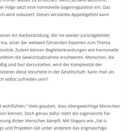
 der Folge setzt eine hormonelle Gegenregulation ein: Das
 wird reduziert. Dieses verstärkte Appetitgefühl kann
u einer Art Narbenbildung, die nie wieder zurückgebildet
harma, einer der weltweit führenden Experten zum Thema
Nordisk. Zudem können Begleiterkrankungen wie hormonelle
funktion die Gewichtsabnahme erschweren. Menschen, die
räßig und faul darzustellen, wird der Komplexität der
stieren diese Vorurteile in der Gesellschaft. Kann man als
h selbst zufrieden sein?
t wohlfühlen.“ Viele glauben, dass übergewichtige Menschen
sein können. Doch genau dafür steht die sogenannte Fat-
rung dicker Menschen kämpft. Mit Slogans wie „Fat is
Blogs und Projekten soll unter anderem das engmaschige