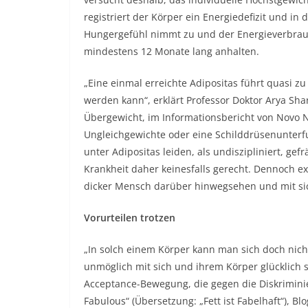
registriert der Körper ein Energiedefizit und in
Hungergefühl nimmt zu und der Energieverbrauch
mindestens 12 Monate lang anhalten.
„Eine einmal erreichte Adipositas führt quasi z
werden kann“, erklärt Professor Doktor Arya S
Übergewicht, im Informationsbericht von Novo 
Ungleichgewichte oder eine Schilddrüsenunter
unter Adipositas leiden, als undiszipliniert, gef
Krankheit daher keinesfalls gerecht. Dennoch exi
dicker Mensch darüber hinwegsehen und mit sic
Vorurteilen trotzen
„In solch einem Körper kann man sich doch nich
unmöglich mit sich und ihrem Körper glücklich 
Acceptance-Bewegung, die gegen die Diskriminie
Fabulous“ (Übersetzung: „Fett ist Fabelhaft“), 