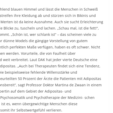
ahlend blauen Himmel und lässt die Menschen in Schweiß
treifen ihre Kleidung ab und stürzen sich in Bikinis und
Merten ist da keine Ausnahme. Auch sie sucht Erleichterung
Blicke zu, tuscheln und lachen. „Schau mal, ist die fett!“,
mmt. „Schön ist, wer schlank ist“ – das scheinen viele zu
r dünne Models die gängige Vorstellung von gutem
tlich perfekten Maße verfügen, haben es oft schwer. Nicht
en werden. Vorurteile, die von Faulheit über
nd weit verbreitet. Laut DAK hat jeder vierte Deutsche eine
ipositas. „Auch bei Therapeuten findet sich eine Tendenz,
ie beispielsweise fehlende Willensstärke und
beurteilten 50 Prozent der Ärzte die Patienten mit Adipositas
ionsbereit“, sagt Professor Doktor Martina de Zwaan in einem
xpertin auf dem Gebiet der Adipositas- und
ür Psychosomatik und Psychotherapie der Medizini- schen
 ist es, wenn übergewichtige Menschen diese
somit ihr Selbstwertgefühl verlieren.