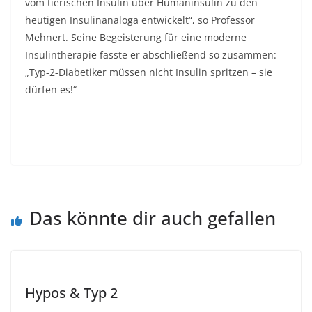
vom tierischen Insulin über Humaninsulin zu den
heutigen Insulinanaloga entwickelt“, so Professor
Mehnert. Seine Begeisterung für eine moderne
Insulintherapie fasste er abschließend so zusammen:
„Typ-2-Diabetiker müssen nicht Insulin spritzen – sie
dürfen es!“
Alles im grünen Bereich: Ohne den Erfolg der
Forschung wäre für Menschen mit Diabetes
eine gute Blutzuckereinstellung nicht möglich.
Das könnte dir auch gefallen
Hypos & Typ 2