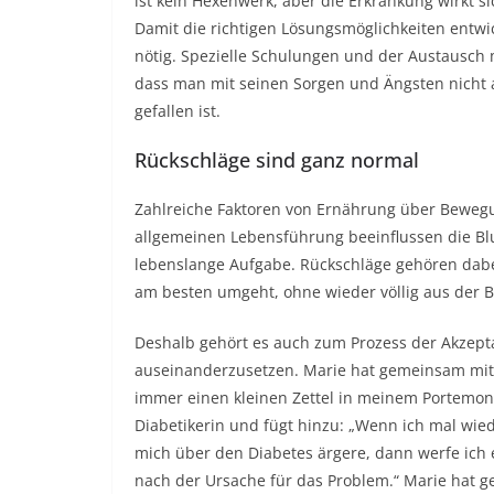
ist kein Hexenwerk, aber die Erkrankung wirkt si
Damit die richtigen Lösungsmöglichkeiten entw
nötig. Spezielle Schulungen und der Austausch m
dass man mit seinen Sorgen und Ängsten nicht a
gefallen ist.
Rückschläge sind ganz normal
Zahlreiche Faktoren von Ernährung über Beweg
allgemeinen Lebensführung beeinflussen die Bl
lebenslange Aufgabe. Rückschläge gehören dabei
am besten umgeht, ohne wieder völlig aus der 
Deshalb gehört es auch zum Prozess der Akzepta
auseinanderzusetzen. Marie hat gemeinsam mit i
immer einen kleinen Zettel in meinem Portemonn
Diabetikerin und fügt hinzu: „Wenn ich mal wied
mich über den Diabetes ärgere, dann werfe ich 
nach der Ursache für das Problem.“ Marie hat ge