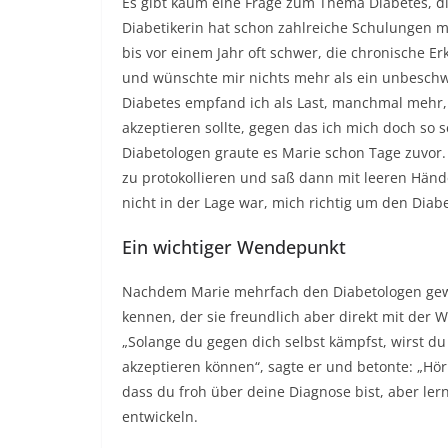
Es gibt kaum eine Frage zum Thema Diabetes, di
Diabetikerin hat schon zahlreiche Schulungen m
bis vor einem Jahr oft schwer, die chronische E
und wünschte mir nichts mehr als ein unbeschwe
Diabetes empfand ich als Last, manchmal mehr, 
akzeptieren sollte, gegen das ich mich doch so
Diabetologen graute es Marie schon Tage zuvor. 
zu protokollieren und saß dann mit leeren Händ
nicht in der Lage war, mich richtig um den Diab
Ein wichtiger Wendepunkt
Nachdem Marie mehrfach den Diabetologen gewec
kennen, der sie freundlich aber direkt mit der W
„Solange du gegen dich selbst kämpfst, wirst d
akzeptieren können“, sagte er und betonte: „Hör
dass du froh über deine Diagnose bist, aber lern
entwickeln.