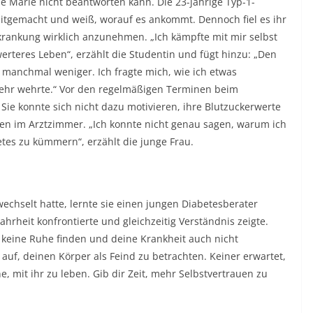
e Marie nicht beantworten kann. Die 23-jährige Typ-1-
itgemacht und weiß, worauf es ankommt. Dennoch fiel es ihr
rkrankung wirklich anzunehmen. „Ich kämpfte mit mir selbst
rteres Leben“, erzählt die Studentin und fügt hinzu: „Den
manchmal weniger. Ich fragte mich, wie ich etwas
 sehr wehrte.“ Vor den regelmäßigen Terminen beim
Sie konnte sich nicht dazu motivieren, ihre Blutzuckerwerte
en im Arztzimmer. „Ich konnte nicht genau sagen, warum ich
etes zu kümmern“, erzählt die junge Frau.
hselt hatte, lernte sie einen jungen Diabetesberater
ahrheit konfrontierte und gleichzeitig Verständnis zeigte.
u keine Ruhe finden und deine Krankheit auch nicht
 auf, deinen Körper als Feind zu betrachten. Keiner erwartet,
e, mit ihr zu leben. Gib dir Zeit, mehr Selbstvertrauen zu