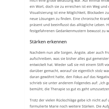
mich eine große Belastung war. Auf einmal entwi
ein Wort, doch sie zu erreichen ist ein Weg u
Visualisierung ist eine Möglichkeit, Blockaden z
neue Lösungen zu finden. Eine chronische Krankh
präsent und beeinflusst das alltägliche Leben. 
festgefahrenen Gedankenmustern bewusst zu we
Stärken erkennen
Nachdem nun alle Sorgen, Ängste, aber auch Fru
aufschreiben, was sie bisher alles gut gemeiste
entwickelt hat. Wieder saß sie mit einem Stift v
darüber gemacht, worauf sie eigentlich stolz war.
daran gewöhnt hatte, den Fokus auf das Negative
schrieb sie unter anderem Folgendes auf: „Ich 
bemüht, die Therapie so gut es geht umzusetze
Trotz der vielen Rückschläge gebe ich nicht auf 
formulierte Marie noch weitere Stärken. Die A