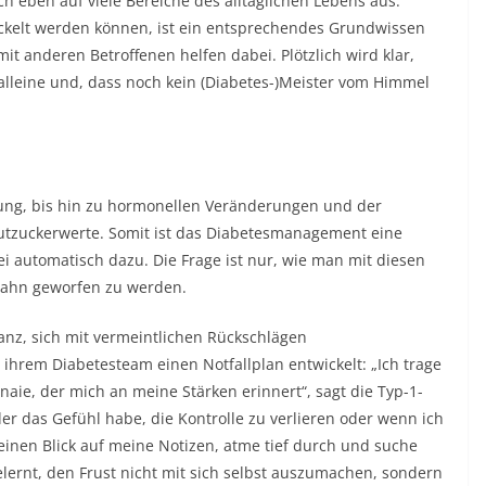
ch eben auf viele Bereiche des alltäglichen Lebens aus.
ickelt werden können, ist ein entsprechendes Grundwissen
it anderen Betroffenen helfen dabei. Plötzlich wird klar,
lleine und, dass noch kein (Diabetes-)Meister vom Himmel
ung, bis hin zu hormonellen Veränderungen und der
utzuckerwerte. Somit ist das Diabetesmanagement eine
 automatisch dazu. Die Frage ist nur, wie man mit diesen
Bahn geworfen zu werden.
nz, sich mit vermeintlichen Rückschlägen
hrem Diabetesteam einen Notfallplan entwickelt: „Ich trage
aie, der mich an meine Stärken erinnert“, sagt die Typ-1-
er das Gefühl habe, die Kontrolle zu verlieren oder wenn ich
einen Blick auf meine Notizen, atme tief durch und suche
lernt, den Frust nicht mit sich selbst auszumachen, sondern