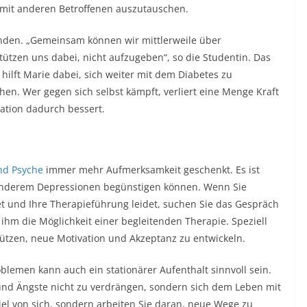
 mit anderen Betroffenen auszutauschen.
unden. „Gemeinsam können wir mittlerweile über
tzen uns dabei, nicht aufzugeben“, so die Studentin. Das
hilft Marie dabei, sich weiter mit dem Diabetes zu
hen. Wer gegen sich selbst kämpft, verliert eine Menge Kraft
uation dadurch bessert.
nd Psyche
immer mehr Aufmerksamkeit geschenkt. Es ist
anderem Depressionen begünstigen können. Wenn Sie
et und Ihre Therapieführung leidet, suchen Sie das Gespräch
ihm die Möglichkeit einer begleitenden Therapie. Speziell
ützen, neue Motivation und Akzeptanz zu entwickeln.
emen kann auch ein stationärer Aufenthalt sinnvoll sein.
n und Ängste nicht zu verdrängen, sondern sich dem Leben mit
viel von sich, sondern arbeiten Sie daran, neue Wege zu