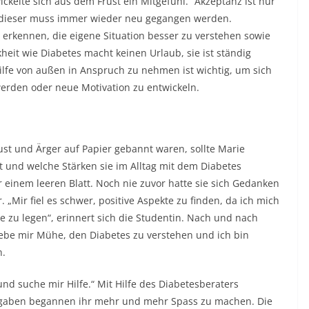
ckelte sich aus dem Frust ein Mitgefühl.“ Akzeptanz ist nur
nd dieser muss immer wieder neu gegangen werden.
u erkennen, die eigene Situation besser zu verstehen sowie
eit wie Diabetes macht keinen Urlaub, sie ist ständig
Hilfe von außen in Anspruch zu nehmen ist wichtig, um sich
rden oder neue Motivation zu entwickeln.
st und Ärger auf Papier gebannt waren, sollte Marie
rt und welche Stärken sie im Alltag mit dem Diabetes
or einem leeren Blatt. Noch nie zuvor hatte sie sich Gedanken
 „Mir fiel es schwer, positive Aspekte zu finden, da ich mich
 zu legen“, erinnert sich die Studentin. Nach und nach
gebe mir Mühe, den Diabetes zu verstehen und ich bin
n.
und suche mir Hilfe.“ Mit Hilfe des Diabetesberaters
ufgaben begannen ihr mehr und mehr Spass zu machen. Die