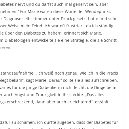
abetes nervt und du darfst auch mal genervt sein, aber
zu nehmen.“ Für Marie waren diese Worte der Wendepunkt.
der Diagnose selbst immer unter Druck gesetzt hatte und sehr
ser Weise mein Feind. Ich war oft frustriert, da ich ständig
lle über den Diabetes zu haben“, erinnert sich Marie.
iabetologen entwickelte sie eine Strategie, die sie Schritt
tieren.
Bestandsaufnahme. „Ich weiß noch genau, wie ich in die Praxis
legt bekam“, sagt Marie. Darauf sollte sie alles aufschreiben,
ar es für die junge Diabetikerin nicht leicht, die Dinge beim
r auch Angst und Traurigkeit in ihr steckte. „Das alles
ngs erschreckend, dann aber auch erleichternd“, erzählt
 dafür zu schämen. Ich durfte zugeben, dass der Diabetes für