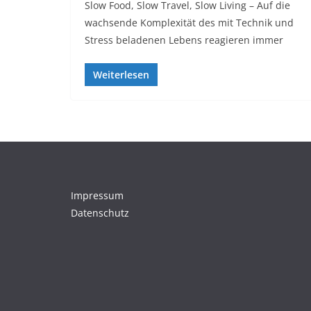
Slow Food, Slow Travel, Slow Living – Auf die
wachsende Komplexität des mit Technik und
Stress beladenen Lebens reagieren immer
Weiterlesen
Impressum
Datenschutz