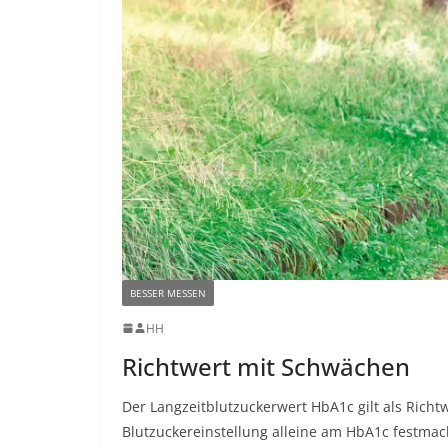
BESSER MESSEN
HH
Richtwert mit Schwächen
Der Langzeitblutzuckerwert HbA1c gilt als Richtw
Blutzuckereinstellung alleine am HbA1c festmach