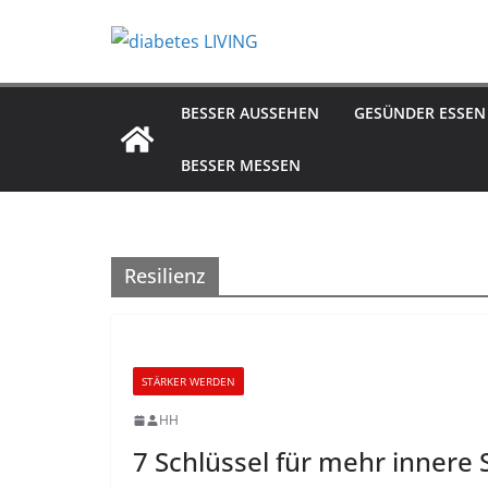
Zum
Inhalt
springen
BESSER AUSSEHEN
GESÜNDER ESSEN
BESSER MESSEN
Resilienz
STÄRKER WERDEN
HH
7 Schlüssel für mehr innere 